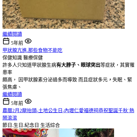
繼續閱讀
5年前
甲狀腺亢進.那些食物不能吃
保健知識
醫療保健
許多人只知道甲狀腺生病
有大脖子、眼球突出
等症狀，其實罹
患率
頗高， 因甲狀腺素分泌過多而導致 而且症狀多元
，
失眠、緊
張焦慮、
繼續閱讀
5年前
農曆2月2龍抬頭-土地公生日-內壢仁愛福德祠恭祝聖誕千秋˙熱
鬧滾滾
節日.生日.紀念日
生活綜合