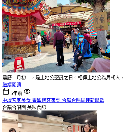
農曆二月初二，是土地公聖誕之日。相傳土地公為周朝人，
繼續閱讀
5年前
中壢客家美食-豐聖樓客家菜-合韻合唱團迎新聯歡
合韻合唱團
美味食記