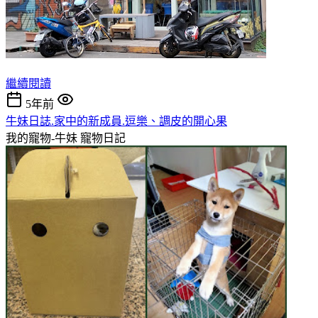
繼續閱讀
5年前
牛妹日誌.家中的新成員.逗樂、調皮的開心果
我的寵物-牛妹
寵物日記