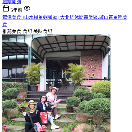
繼續閱讀
5年前
龍潭美食-[山水緣景觀餐廳]-大北坑休閒農業區.遊山賞景吃美
食
推薦美食˙食記
美味食記