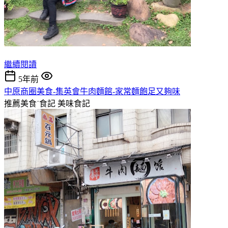
繼續閱讀
5年前
中原商圈美食-集英會牛肉麵館-家常麵飽足又夠味
推薦美食˙食記
美味食記