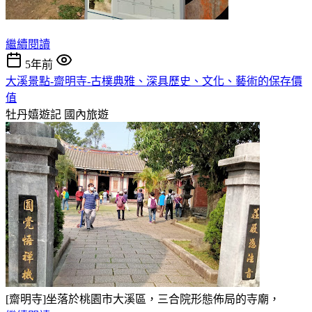
繼續閱讀
5年前
大溪景點-齋明寺-古樸典雅、深具歷史、文化、藝術的保存價
值
牡丹嬉遊記
國內旅遊
[齋明寺]坐落於桃園市大溪區，三合院形態佈局的寺廟，