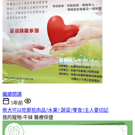
繼續閱讀
5年前
柴犬可以吃那些肉品?水果? 蔬菜?零食?主人要切記
我的寵物-牛妹
醫療保健