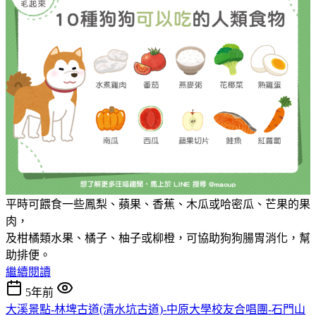
平時可餵食一些鳳梨、蘋果、香蕉、木瓜或哈密瓜、芒果的果
肉，
及柑橘類水果、橘子、柚子或柳橙，可協助狗狗腸胃消化，幫
助排便。
繼續閱讀
5年前
大溪景點-林埤古道(清水坑古道)-中原大學校友合唱團-石門山