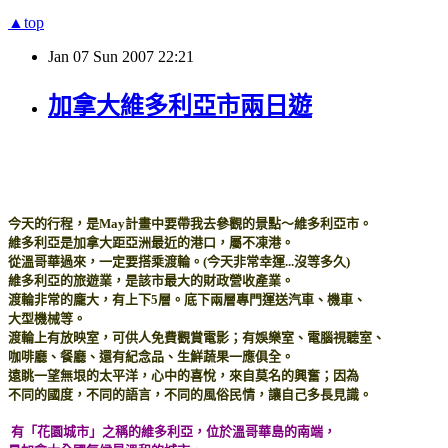
▲top
Jan
07
Sun
2007
22:21
加拿大維多利亞市兩日遊
今天的行程，是May計畫中要帶我去參觀的景點～維多利亞市。
維多利亞是加拿大距亞洲最近的港口，屬不凍港。
從溫哥華過來，一定要搭乘渡輪。(今天非常幸運...沒等多久)
維多利亞的旅遊業，是該市最大的財政營收產業。
渡輪非常的龐大，有上下5層。底下兩層專門運送汽車、機車、
大型機械等。
渡輪上有放映室，可供人免費觀賞電影；有娛樂室、電腦視聽室、
咖啡廳、餐廳、還有紀念品、生鮮蔬果一應俱全。
遠眺一望無垠的太平洋，心中的喜悅，來自莫名的興奮；因為
不同的國度，不同的語言，不同的風俗民情，讓自己多長見識。
有「花園城市」之稱的維多利亞，位於溫哥華島的南端，