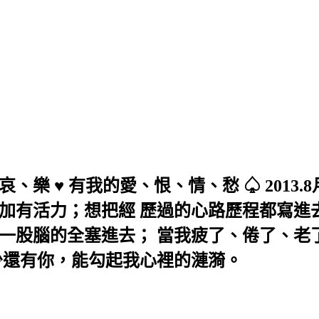
 ♥ 有我的愛、恨、情、愁 ♤ 2013.8月
加有活力；想把經 歷過的心路歷程都寫進
一股腦的全塞進去； 當我疲了、倦了、老
少還有你，能勾起我心裡的漣漪。