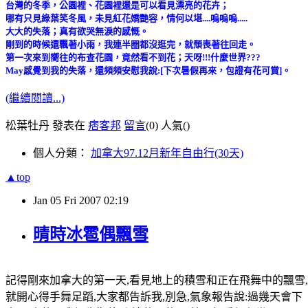
台灣的冬季，公園裡、花園裡還是可以看見漂亮的花卉；
哪有只見綠葉笑冬風，未見紅花嬌艷容，情何以堪....嗚嗚嗚.....
大大的失落；真有欲哭無淚的感慨。
剛到的時候還飄著小雨，我連半圈都沒逛完，就頹喪著往回走。
第一次來到嚮往的布查花園，竟然看不到花；天呀!!!什麼世界???
May感覺到我的失落，還頻頻安慰我說:[下次暑假再來，包證有花可賞]。
(繼續閱讀...)
松葉牡丹 發表在
痞客邦
留言
(0)
人氣(
)
個人分類：
加拿大97.12月新年自由行(30天)
▲top
Jan
05
Fri
2007
02:19
晴時冰雹偶飄雪
記得剛來加拿大的第一天,看見地上的積雪和正在飛舞中的飄雪,
就開心得手舞足蹈,大家都告訴我,別急,氣象報告說:過幾天會下