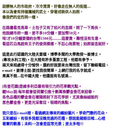
寂靜無人的市政府，冷冷清清，好像走在無人的街道....
本以為會有持槍攜械的武士，穿著戎裝供人拍照，
像我們的忠烈祠一樣。
在路邊看見馬車，土包子又有了拍片的念頭，問了一下馬伕，
他說繞市府一圈，差不多10分鐘，要加幣50元。
哇!才10分鐘要價約台幣1500元...........這麼貴，難怪沒有生意。
看這匹白馬超有王子的俊俏模樣，不忍心拖累牠；拍照留念就好。
這是此行認識的大陸夫妻檔，博學多聞的大學教授～姜博士。
(專攻水利工程)。在大陸有許多重要工程，他都有參予。
兩天來相處得十分愉快，還約好說要來台灣找我，留下聯絡電話、
e-mail。姜博士說:要找我很簡單，上網打我的名字就成。
果真不假....在中國大陸，他還挺有名號滴....
[布查花園]是維多利亞最有吸引力的花季觀光點。
聽May說:每年都會從荷蘭引進十數萬株鬱金香花來迎春，
各色品種的鬱金香在暖陽照射下百花爭妍，尤其像絲絨般的
黑色鬱金香，更是光采奪目，吸睛的焦點。
我只是在e-mail裡，看過網友傳來的繽紛圖片，爭奇鬥艷的花朵，
五彩繽紛，有很多我都沒瞧見過的花種，想說能親眼目睹....心裡
著實的歡喜；未料>>怎會是這等光景；差太多啦!!!