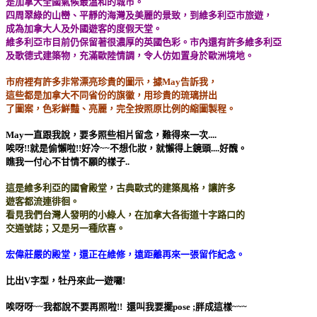
是加拿大全國氣候最溫和的城市。
四周翠綠的山巒、平靜的海灣及美麗的景致，到維多利亞市旅遊，
成為加拿大人及外國遊客的度假天堂。
維多利亞市目前仍保留著很濃厚的英國色彩。市內還有許多維多利亞
及歌德式建築物，充滿歐陸情調，令人仿如置身於歐洲境地。
市府裡有許多非常漂亮珍貴的圖示，據May告訴我，
這些都是加拿大不同省份的旗徽，用珍貴的琉璃拼出
了圖案，色彩鮮豔、亮麗，完全按照原比例的縮圖製程。
May一直跟我說，要多照些相片留念，難得來一次....
唉呀!!就是偷懶啦!!好冷~~不想化妝，就懶得上鏡頭....好醜。
瞧我一付心不甘情不願的樣子..
這是維多利亞的國會殿堂，古典歐式的建築風格，讓許多
遊客都流連徘徊。
看見我們台灣人發明的小綠人，在加拿大各街道十字路口的
交通號誌；又是另一種欣喜。
宏偉莊嚴的殿堂，還正在維修，遠距離再來一張留作紀念。
比出V字型，牡丹來此一遊囉!
唉呀呀~~我都說不要再照啦!! 還叫我要擺pose ;胖成這樣~~~