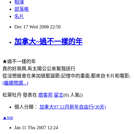
相簿
部落格
名片
Dec
17
Wed
2008
22:50
加拿大~過不一樣的年
★過不一樣的年
真的好高興,有太陽公公來幫我送行
從沒想過會在美加過聖誕節;記憶中的畫面,都來自卡片和電影;
(繼續閱讀...)
松葉牡丹 發表在
痞客邦
留言
(0)
人氣(
)
個人分類：
加拿大97.12月新年自由行(30天)
▲top
Jan
11
Thu
2007
12:24