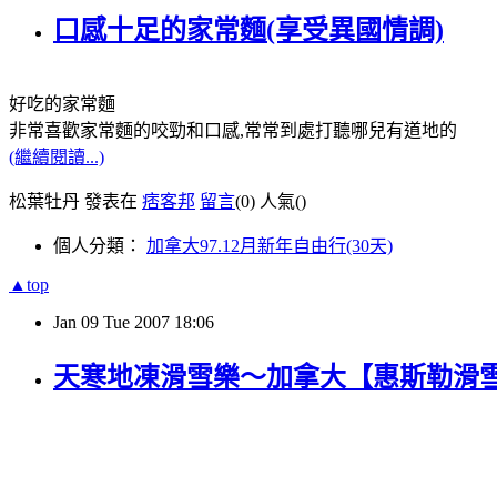
口感十足的家常麵(享受異國情調)
好吃的家常麵
非常喜歡家常麵的咬勁和口感,常常到處打聽哪兒有道地的
(繼續閱讀...)
松葉牡丹 發表在
痞客邦
留言
(0)
人氣(
)
個人分類：
加拿大97.12月新年自由行(30天)
▲top
Jan
09
Tue
2007
18:06
天寒地凍滑雪樂～加拿大【惠斯勒滑