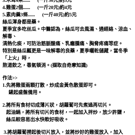
3.木耳4朵...... (一斤30元)約3元
4.雞蛋2個...... (一斤20元)約4元
5.素肉羹3條...... (一斤40元)約5元
絲瓜渾身都是藥。
夏季宜多吃丝瓜。中醫認為，絲瓜可去風濕、通經絡、涼血、
解毒、
清熱化痰，可防治筋脈酸痛、乳癰腫痛、胸脅疼痛等症。
特別是絲瓜瓤更是一味解毒的良藥，夏季曬乾儲藏，當冬季
「上火」時，
熬湯飲之，毒氣頓消。(擷取自奇摩知識)
作法>>
1.先將雞蛋兩顆打散，
炒成金黃色散蛋即可。
鏟起盛盤備用。
2.將所有食材切成薄片狀，胡蘿蔔可先煮過再切片。
起油鍋，將所有切片的食材，一起加入拌炒，放少許鹽，
絲瓜較容易出水快軟好吸收。
3.將胡蘿蔔撈起後切片放入，並將炒好的雞蛋放入，加入