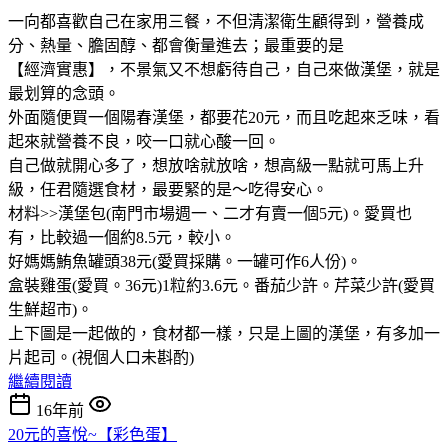
一向都喜歡自己在家用三餐，不但清潔衛生顧得到，營養成
分、熱量、膽固醇、都會衡量進去；最重要的是
【經濟實惠】，不景氣又不想虧待自己，自己來做漢堡，就是
最划算的念頭。
外面隨便買一個陽春漢堡，都要花20元，而且吃起來乏味，看
起來就營養不良，咬一口就心酸一回。
自己做就開心多了，想放啥就放啥，想高級一點就可馬上升
級，任君隨選食材，最要緊的是～吃得安心。
材料>>漢堡包(南門市場週一、二才有賣一個5元)。愛買也
有，比較過一個約8.5元，較小。
好媽媽鮪魚罐頭38元(愛買採購。一罐可作6人份)。
盒裝雞蛋(愛買。36元)1粒約3.6元。番茄少許。芹菜少許(愛買
生鮮超市)。
上下圖是一起做的，食材都一樣，只是上圖的漢堡，有多加一
片起司。(視個人口未斟酌)
繼續閱讀
16年前
20元的喜悅~【彩色蛋】