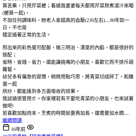
葉丟棄，只用芹菜梗；看過我婆婆每天都用芹菜熬煮湯汁來喝
(梗葉一起)，
不加任何調味料，她老人家超高的血壓(230左右)....90年如一
日，不也是
穩定過著正常的生活。
煎出來的彩色蛋可配飯，做三明治、漢堡的內餡，都是很好的
搭配；
省時、省錢、省力，還能讓挑嘴的小朋友，喜歡它而不排斥葫
蘿蔔。
幼兒多有偏食的習慣，稍微用點巧思，將青菜切成碎丁，和雞
蛋一起
烘炒，都能達到多方面吸收的效果。
我試過很管用ㄜ。你家裡若有不愛吃青菜的小朋友，也來試著
做吧!
若喜歡加點肉末，烹煮的時間就要再加長，還需要加水燜....
繼續閱讀
16年前