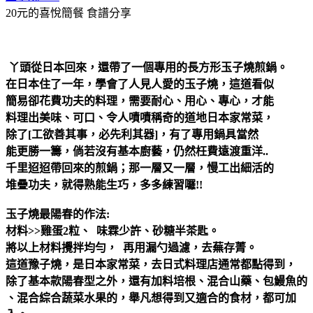
20元的喜悅簡餐
食譜分享
丫頭從日本回來，還帶了一個專用的長方形玉子燒煎鍋。
在日本住了一年，學會了人見人愛的玉子燒，這道看似
簡易卻花費功夫的料理，需要耐心、用心、專心，才能
料理出美味、可口、令人嘖嘖稱奇的道地日本家常菜，
除了[工欲善其事，必先利其器]，有了專用鍋具當然
能更勝一籌，倘若沒有基本廚藝，仍然枉費遠渡重洋..
千里迢迢帶回來的煎鍋；那一層又一層，慢工出細活的
堆疊功夫，就得熟能生巧，多多練習囉!!
玉子燒最陽春的作法:
材料>>雞蛋2粒、 味霖少許、砂糖半茶匙。
將以上材料攪拌均勻， 再用漏勺過濾，去蕪存菁。
這道豫子燒，是日本家常菜，去日式料理店通常都點得到，
除了基本款陽春型之外，還有加料培根、混合山藥、包鰻魚的
、混合綜合蔬菜水果的，舉凡想得到又適合的食材，都可加