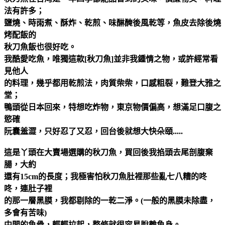
法有許多；
鹽燒、時雨煮、酥炸、乾煎、味醂醃後風乾等，魚皮去除後燒
烤配飯的
秋刀魚飯也很好吃。
我酷愛吃魚，唯獨這款[秋刀魚]並非我鍾情之物，或許經常看
見他人
的料理，幾乎都用乾煎法，肉質柴柴，口感粗裂，難登大雅之
堂；
鴨頭從日本回來，特想吃炸物，東京物價偏高，想滿足口腹之
慾確
阮囊羞澀，只好忍了又忍，回台後就想大快朵頤.....
這是丫頭在大賣場選購的秋刀魚，買回後我掐頭去尾剖腹棄
腸，大約
還有15cm的長度；我極害怕秋刀魚肚裡那些亂七八糟的咚
咚，連肚子裡
的那一層黑膜，我都剔除的一乾二淨。(
一般的黑膜未除盡，
多會有苦味)
中間的魚骨，輕輕拉起，整條就很容易脫離魚身。