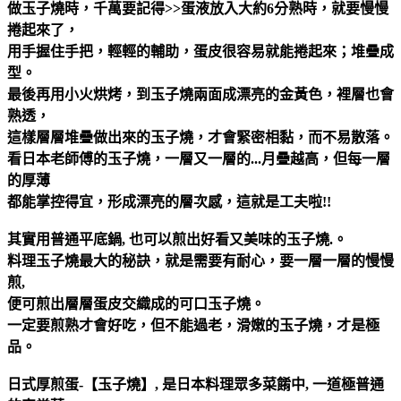
做玉子燒時，千萬要記得>>蛋液放入大約6分熟時，就要慢慢
捲起來了，
用手握住手把，輕輕的輔助，蛋皮很容易就能捲起來；堆疊成
型。
最後再用小火烘烤，到玉子燒兩面成漂亮的金黃色，裡層也會
熟透，
這樣層層堆疊做出來的玉子燒，才會緊密相黏，而不易散落。
看日本老師傅的玉子燒，一層又一層的...月疊越高，但每一層
的厚薄
都能掌控得宜，形成漂亮的層次感，這就是工夫啦!!
其實用普通平底鍋, 也可以煎出好看又美味的玉子燒.。
料理玉子燒最大的秘訣，就是需要有耐心，要一層一層的慢慢
煎,
便可煎出層層蛋皮交織成的可口玉子燒。
一定要煎熟才會好吃，但不能過老，滑嫩的玉子燒，才是極
品。
日式厚煎蛋-【玉子燒】, 是日本料理眾多菜餚中, 一道極普通