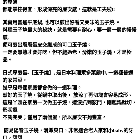
的厚薄
都能掌控得宜，形成漂亮的層次感，這就是工夫啦!!
其實用普通平底鍋, 也可以煎出好看又美味的玉子燒.。
料理玉子燒最大的秘訣，就是需要有耐心，要一層一層的慢慢
煎,
便可煎出層層蛋皮交織成的可口玉子燒。
一定要煎熟才會好吃，但不能過老，滑嫩的玉子燒，才是極
品。
日式厚煎蛋-【玉子燒】, 是日本料理眾多菜餚中, 一道極普通
的家常菜，
幾乎是每個家庭都會做的一道料理。
煎好的玉子燒，從鍋中取出後， 放涼了再切塊會容易成形。
這是丫頭在家第一次做玉子燒，還沒抓到竅門，剛起鍋就切，
形狀還
不夠完美；僅用了兩個蛋，所以層次不夠豐富。
簡易陽春玉子燒，滑嫩爽口，非常適合老人家和小baby的牙
口，甜甜