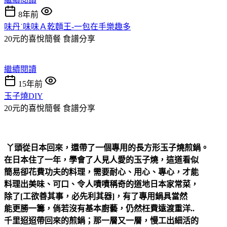
8年前
味丹˙味味Ａ乾麵王-一包在手樂趣多
20元的喜悅簡餐
食譜分享
繼續閱讀
15年前
玉子燒DIY
20元的喜悅簡餐
食譜分享
丫頭從日本回來，還帶了一個專用的長方形玉子燒煎鍋。
在日本住了一年，學會了人見人愛的玉子燒，這道看似
簡易卻花費功夫的料理，需要耐心、用心、專心，才能
料理出美味、可口、令人嘖嘖稱奇的道地日本家常菜，
除了[工欲善其事，必先利其器]，有了專用鍋具當然
能更勝一籌，倘若沒有基本廚藝，仍然枉費遠渡重洋..
千里迢迢帶回來的煎鍋；那一層又一層，慢工出細活的