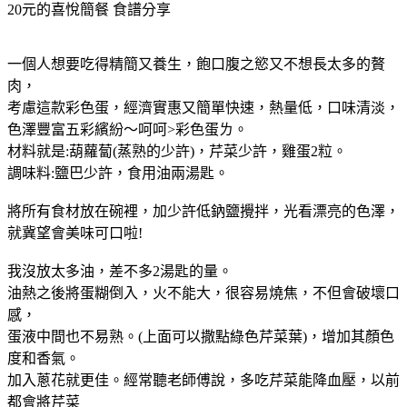
20元的喜悅簡餐
食譜分享
一個人想要吃得精簡又養生，飽口腹之慾又不想長太多的贅
肉，
考慮這款彩色蛋，經濟實惠又簡單快速，熱量低，口味清淡，
色澤豐富五彩繽紛～呵呵>彩色蛋ㄌ。
材料就是:葫蘿蔔(蒸熟的少許)，芹菜少許，雞蛋2粒。
調味料:鹽巴少許，食用油兩湯匙。
將所有食材放在碗裡，加少許低鈉鹽攪拌，光看漂亮的色澤，
就冀望會美味可口啦!
我沒放太多油，差不多2湯匙的量。
油熱之後將蛋糊倒入，火不能大，很容易燒焦，不但會破壞口
感，
蛋液中間也不易熟。(上面可以撒點綠色芹菜葉)，增加其顏色
度和香氣。
加入蔥花就更佳。經常聽老師傅說，多吃芹菜能降血壓，以前
都會將芹菜