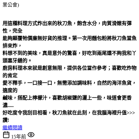
業公會)
用這種料理方式炸出來的秋刀魚，飽含水分，肉質滑嫩有彈
性，完全
能夠顛覆牠價廉無好貨的推理。第一次用麵包粉將秋刀魚當魚
排來炸，
料想不到的美味，真是意外的驚喜，好吃到兩尾還不夠我和丫
頭塞牙縫的。
廚房料理本來就是創意無限，提供各位當作參考；喜歡吃炸物
的肯定
愛不釋手，一口接一口，無需添加調味料，自然的海洋魚貨，
適度的
鹹味，搭配上檸檬汁，喜歡胡椒鹽的灑上一些，味道會更香
濃.....
好吃度令我刮目相看，秋刀魚就在此刻，在我腦海裡升值>>>
讚!
繼續閱讀
15年前