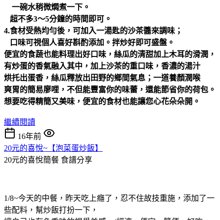
一碗水稍微燜煮一下。
超不多3～5分鐘的時間即可。
4.食材受熱均勻後，可加入
一湯匙的沙茶醬來調味；
口味可視個人喜好斟酌添加。
拌炒好即可盛盤。
便宜的食蔬也能料理出好口味，絲瓜的清甜加上木耳的滑潤，
有炒蛋的香氣融入其中，加上沙茶的重口味，香濃的湯汁
烘托出蛋香，絲瓜釋放出田野的鄉間氣息；一道養顏潤喉
爽胃的簡易廖哩，不但能豐富你的味蕾，還能節省你的荷包。
想要吃得精簡又美味，便宜的食材也能讓您心花朵朵開。
繼續閱讀
16年前
20元的喜悅~【泡菜蛋炒飯】
20元的喜悅簡餐
食譜分享
1/8~今天的中餐，昨天吃上癮了，忍不住故技重施，添加了一
些配料，幫炒飯打扮一下，