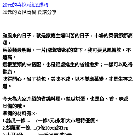
20元的喜悅>絲瓜烘蛋
20元的喜悅簡餐
食譜分享
颱風來的日子，就是家庭主婦叫苦的日子，市場的菜價節節高
漲，
葉菜類最明顯，一片[漲聲響起]的當下，我可要見風轉舵，不
追高，
選根莖類的來搭配，也是絕處逢生的省錢撇步；一樣可以吃得
健康，
吃得開心，省了荷包，美味不減，以不變應萬變，才是生存之
道。
今天為大家介紹的省錢料理>>絲瓜烘蛋，也是色、香、味都
具備的哦。
準備的材料有>>
1.絲瓜一條.... (一條5元)永和大市場特優價。
2.胡蘿蔔一條.....(3條10元)約3元