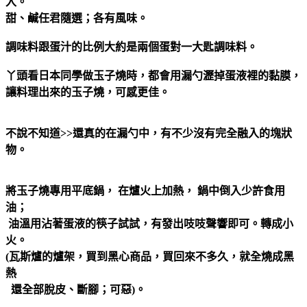
入。
甜、鹹任君隨選；各有風味。
調味料跟蛋汁的比例大約是兩個蛋對一大匙調味料。
丫頭看日本同學做玉子燒時，都會用漏勺瀝掉蛋液裡的黏膜，
讓料理出來的玉子燒，可感更佳。
不說不知道>>還真的在漏勺中，有不少沒有完全融入的塊狀
物。
將玉子燒專用平底鍋， 在爐火上加熱， 鍋中倒入少許食用
油；
油溫用沾著蛋液的筷子試試，有發出吱吱聲響即可。轉成小
火。
(瓦斯爐的爐架，買到黑心商品，買回來不多久，就全燒成黑
熱
還全部脫皮、斷腳；可惡)。