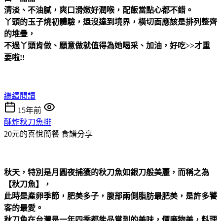
清淡、不油膩，爽口滑嫩好潤喉，配飯當點心都不錯。
丫頭的玉子燒初體驗，還沒達到境界，橫切面應該是排列整齊
的堆疊，
不過丫頭肯做、願意做就值得為她喝采、加油，好吃>>才重
要啦!!
繼續閱讀
15年前
酥炸秋刀魚排
20元的喜悅簡餐
食譜分享
秋天，特別是月圓夜捕獲的秋刀魚如銀刀般美麗，而稱之為
【秋刀魚】，
此時是產卵季節，肥美多子，腹部兩側脂肪最肥美，是許多饕
客的最愛。
秋刀魚在台灣是一年四季都能品嘗到的美味，價廉物美，料理