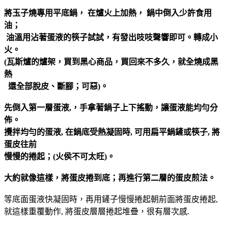
將玉子燒專用平底鍋， 在爐火上加熱， 鍋中倒入少許食用
油；
油溫用沾著蛋液的筷子試試，有發出吱吱聲響即可。轉成小
火。
(瓦斯爐的爐架，買到黑心商品，買回來不多久，就全燒成黑
熱
還全部脫皮、斷腳；可惡)。
先倒入第一層蛋液,，手拿著鍋子上下搖動，讓蛋液能均勻分
佈。
攪拌均勻的蛋液, 在鍋底受熱凝固時, 可用扁平鍋鏟或筷子, 將
蛋皮往前
慢慢的捲起；(火侯不可太旺)。
大約就像這樣，將蛋皮捲到底；再進行第二層的蛋皮煎法。
等底面蛋液快凝固時，再用鏟子慢慢捲起朝前面將蛋皮捲起,
就這樣重覆動作, 將蛋皮層層捲起堆疊，很有層次感.