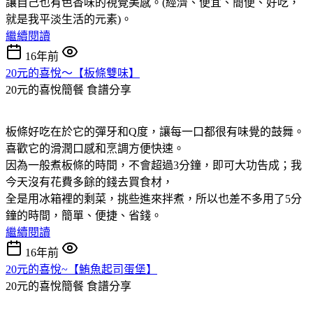
讓自己也有色香味的視覺美感。(經濟、便宜、簡便、好吃，
就是我平淡生活的元素)。
繼續閱讀
16年前
20元的喜悅～【板條雙味】
20元的喜悅簡餐
食譜分享
板條好吃在於它的彈牙和Q度，讓每一口都很有味覺的鼓舞。
喜歡它的滑潤口感和烹調方便快速。
因為一般煮板條的時間，不會超過3分鐘，即可大功告成；我
今天沒有花費多餘的錢去買食材，
全是用冰箱裡的剩菜，挑些進來拌煮，所以也差不多用了5分
鐘的時間，簡單、便捷、省錢。
繼續閱讀
16年前
20元的喜悅~【鮪魚起司蛋堡】
20元的喜悅簡餐
食譜分享