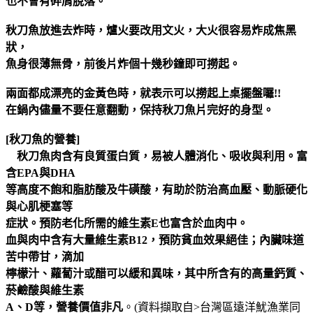
也不會有碎屑脫落。
秋刀魚放進去炸時，爐火要改用文火，大火很容易炸成焦黑
狀，
魚身很薄無骨，前後片炸個十幾秒鐘即可撈起。
兩面都成漂亮的金黃色時，就表示可以撈起上桌擺盤囉!!
在鍋內儘量不要任意翻動，保持秋刀魚片完好的身型。
[秋刀魚的營養]
秋刀魚肉含有良質蛋白質，易被人體消化、吸收與利用。富
含EPA與DHA
等高度不飽和脂肪酸及牛磺酸，有助於防治高血壓、動脈硬化
與心肌梗塞等
症狀。預防老化所需的維生素E也富含於血肉中。
血與肉中含有大量維生素B12，預防貧血效果絕佳；內臟味道
苦中帶甘，滴加
檸檬汁、蘿蔔汁或醋可以緩和異味，其中所含有的高量鈣質、
菸鹼酸與維生素
A、D等，營養價值非凡
。(資料擷取自>台灣區遠洋魷漁業同