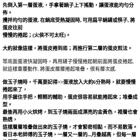
先倒入第一層蛋液,，手拿著鍋子上下搖動，讓蛋液能均勻分
佈。
攪拌均勻的蛋液, 在鍋底受熱凝固時, 可用扁平鍋鏟或筷子, 將
蛋皮往前
慢慢的捲起；(火侯不可太旺)。
大約就像這樣，將蛋皮捲到底；再進行第二層的蛋皮煎法。
等底面蛋液快凝固時，再用鏟子慢慢捲起朝前面將蛋皮捲起,
就這樣重覆動作, 將蛋皮層層捲起堆疊，很有層次感.
做玉子燒時，千萬要記得>>蛋液放入大約6分熟時，就要慢慢
捲起來了，
用手握住手把，輕輕的輔助，蛋皮很容易就能捲起來；堆疊成
型。
最後再用小火烘烤，到玉子燒兩面成漂亮的金黃色，裡層也會
熟透，
這樣層層堆疊做出來的玉子燒，才會緊密相黏，而不易散落。
看日本老師傅的玉子燒，一層又一層的...月疊越高，但每一層