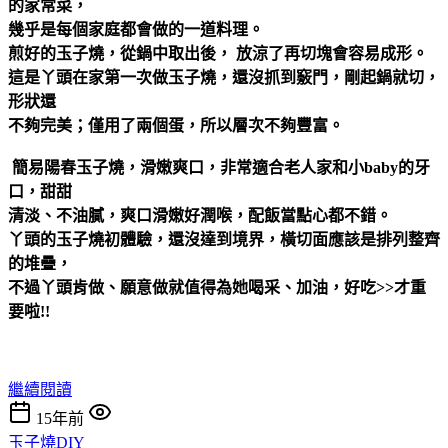
的家常菜，
幾乎是每個家庭都會做的一道料理。
煎好的玉子燒，從鍋中取出後， 放涼了再切塊會容易成形。
這是丫頭在家第一次做玉子燒，還沒抓到竅門，剛起鍋就切，
形狀還
不夠完美；僅用了兩個蛋，所以層次不夠豐富。
簡易陽春玉子燒，滑嫩爽口，非常適合老人家和小baby的牙
口，甜甜
清淡、不油膩，爽口滑嫩好潤喉，配飯當點心都不錯。
丫頭的玉子燒初體驗，還沒達到境界，橫切面應該是排列整齊
的堆疊，
不過丫頭肯做、願意做就值得為她喝采、加油，好吃>>才重
要啦!!
繼續閱讀
15年前
玉子燒DIY