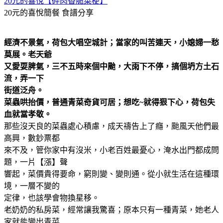
20元的喜悅【碎肉香脆菜梗】
20元的喜悅簡餐
食譜分享
經濟不景氣，荷包大唱空城計；當家的叫苦連天，小媳婦一愁
莫展。老天爺
又愛耍脾氣，三不五時來個中颱，大雨下不停，搞個坍方土石
流，弄一下
街道泛舟。
菜蟲哄抬價，普通青菜奇貨可居；想吃~就得狠下心，荷包失
血就當孝敬。
那些沒天良的菜蟲處心積慮，成天禱告上了癮，颱風天他們最
高興，數鈔票都
來不及，管你家中有沒米，小老百姓最憂心，淹水出門都成問
題，一片【漲】聲
響起，菜價貴得要命，窮則變、變則通。從小就生活在這種環
境，一層不變的
定律，也該學會物換星移。
老奶奶的私房菜，經常讓我驚喜；原本只有一種青菜，她老人
家就能變出青菜