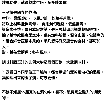
堆疊功夫，就得熟能生巧，多多練習囉!!
玉子燒最陽春的作法:
材料>>雞蛋2粒、 味霖少許、砂糖半茶匙。
將以上材料攪拌均勻， 再用漏勺過濾，去蕪存菁。
這道豫子燒，是日本家常菜，去日式料理店通常都點得到，
除了基本款陽春型之外，還有加料培根、混合山藥、包鰻魚的
、混合綜合蔬菜水果的，舉凡想得到又適合的食材，都可加
入。
甜、鹹任君隨選；各有風味。
調味料跟蛋汁的比例大約是兩個蛋對一大匙調味料。
丫頭看日本同學做玉子燒時，都會用漏勺瀝掉蛋液裡的黏膜，
讓料理出來的玉子燒，可感更佳。
不說不知道>>還真的在漏勺中，有不少沒有完全融入的塊狀
物。