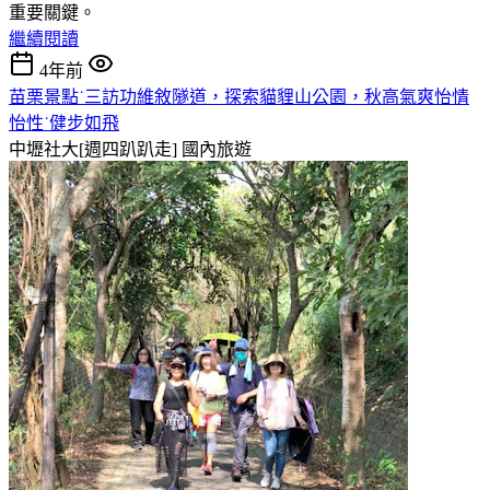
重要關鍵。
繼續閱讀
4年前
苗栗景點˙三訪功維敘隧道，探索貓貍山公園，秋高氣爽怡情
怡性˙健步如飛
中壢社大[週四趴趴走]
國內旅遊