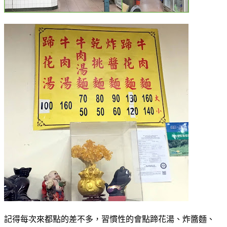
記得每次來都點的差不多，習慣性的會點蹄花湯、炸醬麵、