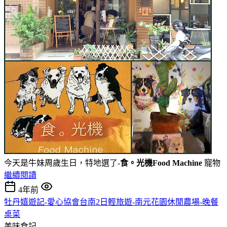
今天是牛妹周歲生日，特地選了-
食。光機Food Machine
寵物
繼續閱讀
4年前
牡丹嬉遊記-愛心協會台南2日輕旅遊-南元花園休閒農場-晚餐
桌菜
美味食記