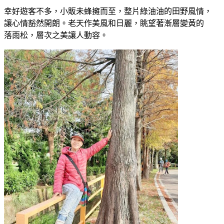
幸好遊客不多，小販未蜂擁而至，整片綠油油的田野風情，
讓心情豁然開朗。老天作美風和日麗，眺望著漸層變黃的
落雨松，層次之美讓人動容。