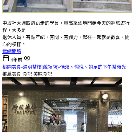
中壢社大週四趴趴走的學員，興高采烈地開始今天的輕旅遊行
程，大多是
退休人員，有點年紀，有閒、有體力，聚在一起就是歡喜、開
心的模樣。
繼續閱讀
4年前
桃園美食-湯明茶樓(統領店)-恬淡、愉悅、飽足的下午茶時光
推薦美食˙食記
美味食記