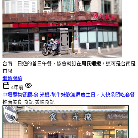
台南二日遊的首日午餐，協會就訂在
周氏蝦捲，
這可是台南是
首屈
繼續閱讀
4年前
中壢寵物餐廳-食.光機-幫牛妹歡渡周歲生日，大快朵頤吃套餐
推薦美食˙食記
美味食記