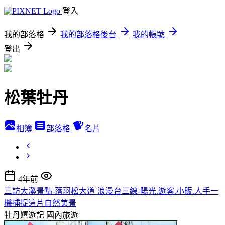
登入
我的部落格
我的部落格後台
我的帳號
登出
松葉牡丹
相簿
部落格
名片
4年前
三訪大溪景點-落羽松大道˙浪漫台三線-陽光.遊客.小販.人手一
機捕捉這片自然美景
牡丹嬉遊記
國內旅遊