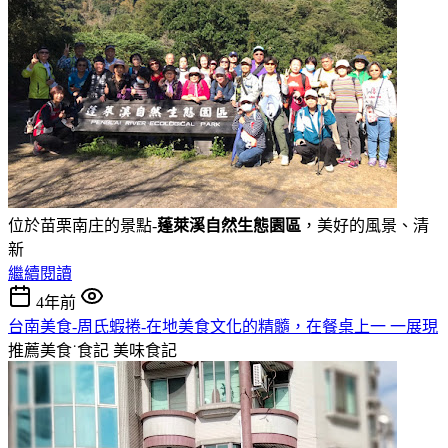
位於苗栗南庄的景點-
蓬萊溪自然生態園區
，美好的風景、清
新
繼續閱讀
4年前
台南美食-周氏蝦捲-在地美食文化的精髓，在餐桌上一 一展現
推薦美食˙食記
美味食記