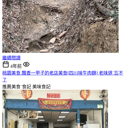
繼續閱讀
4年前
桃園美食.飄香一甲子的老店美食[四川味牛肉麵] 老味道˙忘不
了
推薦美食˙食記
美味食記