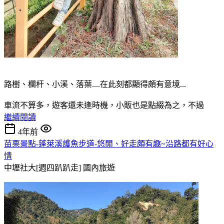
路樹、欄杆、小溪、落葉....在此刻都顯得頗有意境...
車流不算多，遊客還未逢時機，小販也是點綴為之，不過
繼續閱讀
4年前
苗栗景點-蓬萊溪護魚步道-悠閒、好走頗有趣~沿路都有好心
情
中壢社大[週四趴趴走]
國內旅遊