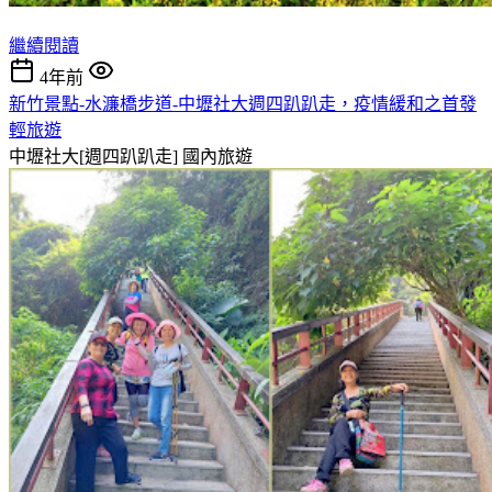
繼續閱讀
4年前
新竹景點-水濂橋步道-中壢社大週四趴趴走，疫情緩和之首發
輕旅遊
中壢社大[週四趴趴走]
國內旅遊