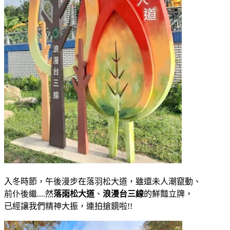
入冬時節，午後漫步在落羽松大道，雖還未人潮竄動、
前仆後繼....然
落雨松大道
、
浪漫台三線
的鮮豔立牌，
已經讓我們精神大振，連拍搶鏡啦!!