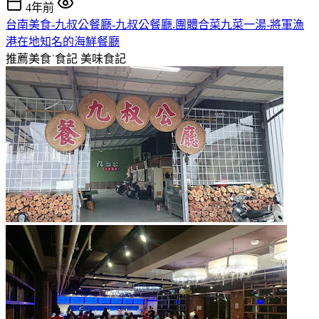
4年前
台南美食-九叔公餐廳-九叔公餐廳.團體合菜九菜一湯-將軍漁
港在地知名的海鮮餐廳
推薦美食˙食記
美味食記