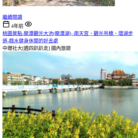
繼續閱讀
4年前
桃園景點-龍潭觀光大池(龍潭湖) -南天宮、觀光吊橋、環湖步
道-戲水健身休閒的好去處
中壢社大[週四趴趴走]
國內旅遊