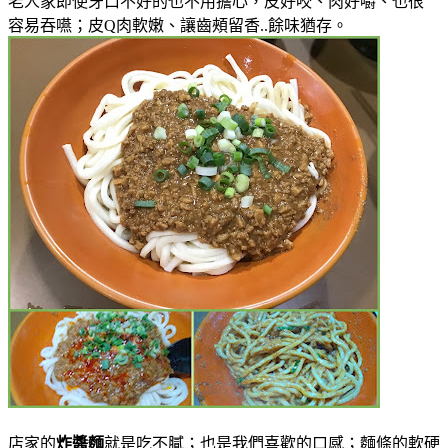
老人家即使牙口不好的也不用擔心，皮好咬、肉好嚼、也很
容易吞嚥；皮Q肉軟嫩、讓齒頰留香..餘味猶存。
店家的
炸醬麵
就是吃不膩；也是我們喜歡的口感；麵條的軟硬