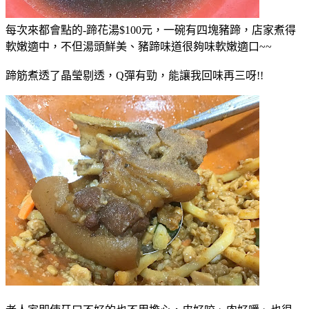
每次來都會點的-蹄花湯$100元，一碗有四塊豬蹄，店家煮得
軟嫩適中，不但湯頭鮮美、豬蹄味道很夠味軟嫩適口~~
蹄筋煮透了晶瑩剔透，Q彈有勁，能讓我回味再三呀!!