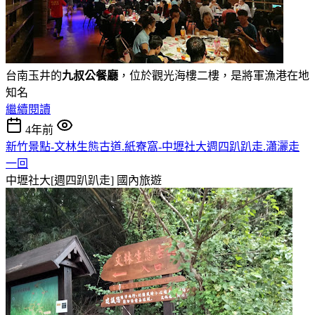
台南玉井的
九叔公餐廳
，位於觀光海樓二樓，是將軍漁港在地
知名
繼續閱讀
4年前
新竹景點-文林生態古道.紙寮窩-中壢社大週四趴趴走.瀟灑走
一回
中壢社大[週四趴趴走]
國內旅遊