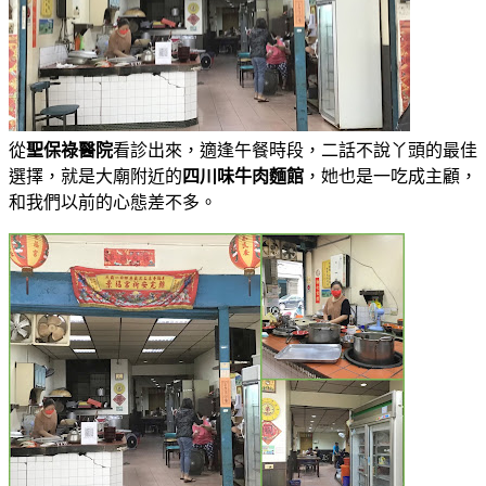
從
聖保祿醫院
看診出來，適逢午餐時段，二話不說丫頭的最佳
選擇，就是大廟附近的
四川味牛肉麵館
，她也是一吃成主顧，
和我們以前的心態差不多。